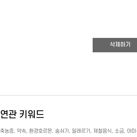
연관 키워드
축농증
,
약속
,
환경호르몬
,
숨쉬기
,
알레르기
,
제철음식
,
소금
,
아미