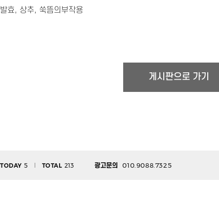
발효
,
상추
,
쑥뜸의부작용
010.9088.7325
TODAY
5
TOTAL
213
광고문의