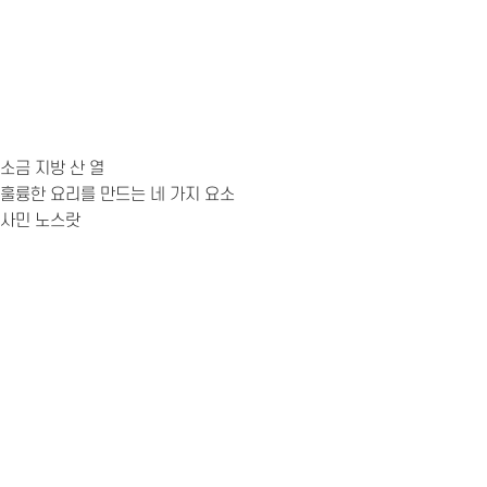
소금 지방 산 열
훌륭한 요리를 만드는 네 가지 요소
사민 노스랏